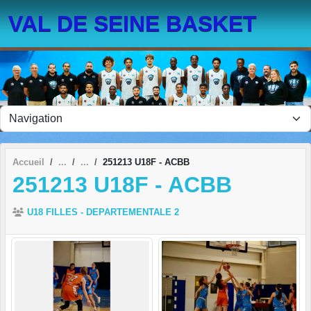
Panneau de gestion des cookies
VAL DE SEINE BASKET
Accueil
251213 U18F - ACBB
251213 U18F - ACBB
U18 FILLES - DEPARTEMENTALE 2