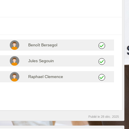
Benoît Bersegol
Jules Segouin
Raphael Clemence
Publié le
28 déc. 2025