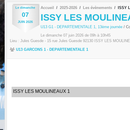
Accueil
2025-2026
Les évènements
ISSY 
Le
dimanche
07
ISSY LES MOULINE
JUIN
2026
U13 G1 - DEPARTEMENTALE 1, 13ème journée
/ C
Le
dimanche
07
juin
2026
de 09h à 10h45
Lieu :
Jules Guesde - 15 rue Jules Guesde
92130
ISSY LES MOULIN
U13 GARCONS 1 - DEPARTEMENTALE 1
ISSY LES MOULINEAUX 1