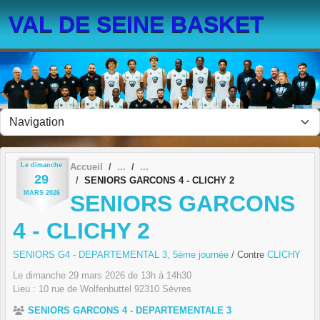
Panneau de gestion des cookies
VAL DE SEINE BASKET
Le
dimanche
Accueil
29
SENIORS GARCONS 4 - CLICHY 2
MARS
2026
SENIORS GARCONS
4 - CLICHY 2
SENIORS G4 - DEPARTEMENTAL 3, 5ème journée
/ Contre
CLICHY
Le
dimanche
29
mars
2026
de 13h à 14h30
Lieu :
10 rue de Wolfenbuttel
92310
Sèvres
SENIORS GARCONS 4 - DEPARTEMENTALE 3