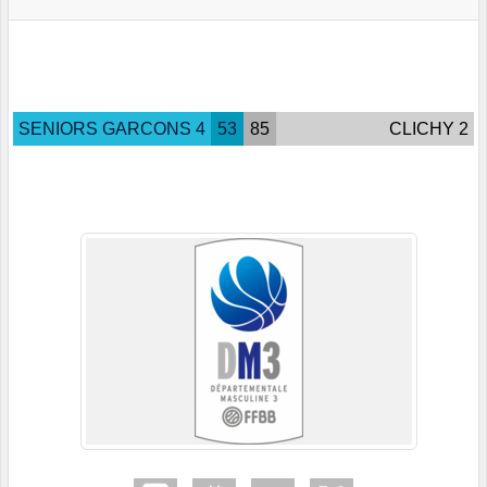
SENIORS GARCONS 4
53
85
CLICHY 2