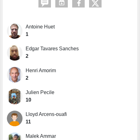
Antoine Huet
1
Edgar Tavares Sanches
2
Henri Amorim
2
Julien Pecile
10
Lloyd Arcens-ouafi
11
Malek Ammar