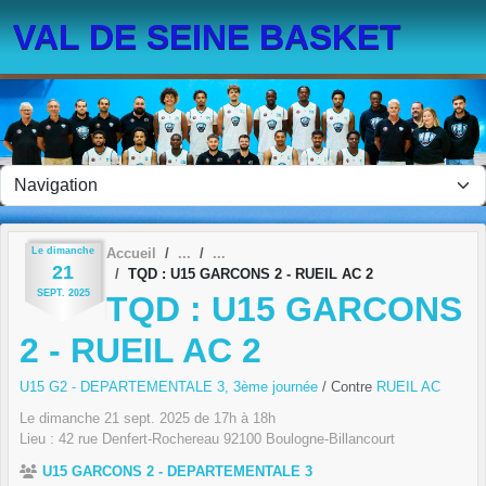
Panneau de gestion des cookies
VAL DE SEINE BASKET
Le
dimanche
Accueil
21
TQD : U15 GARCONS 2 - RUEIL AC 2
SEPT.
2025
TQD : U15 GARCONS
2 - RUEIL AC 2
U15 G2 - DEPARTEMENTALE 3, 3ème journée
/ Contre
RUEIL AC
Le
dimanche
21
sept.
2025
de 17h à 18h
Lieu :
42 rue Denfert-Rochereau
92100
Boulogne-Billancourt
U15 GARCONS 2 - DEPARTEMENTALE 3