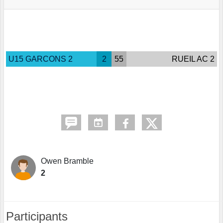
U15 GARCONS 2
2
55
RUEIL AC 2
Owen Bramble
2
Participants