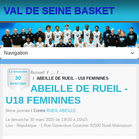
Panneau de gestion des cookies
VAL DE SEINE BASKET
Le
dimanche
Accueil
30
ABEILLE DE RUEIL - U18 FEMININES
MARS
2025
ABEILLE DE RUEIL -
U18 FEMININES
9ème journée
/ Contre
RUEIL ABEILLE
Le
dimanche
30
mars
2025
de 13h30 à 15h15
Lieu :
République - 1 Rue Geneviève Couturier
92500
Rueil-Malmaison