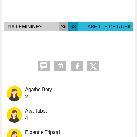
U18 FEMININES
36
68
ABEILLE DE RUEIL
Agathe Bory
2
Aya Tabet
4
Eloanne Tripard