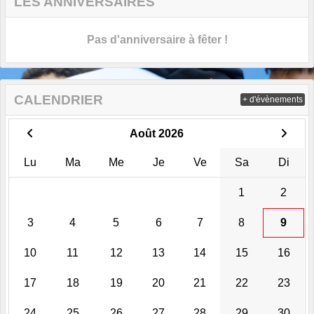
LES ANNIVERSAIRES
Pas d'anniversaire à fêter !
CALENDRIER
+ d'évènements
Août 2026
Lu
Ma
Me
Je
Ve
Sa
Di
1
2
3
4
5
6
7
8
9
10
11
12
13
14
15
16
17
18
19
20
21
22
23
24
25
26
27
28
29
30