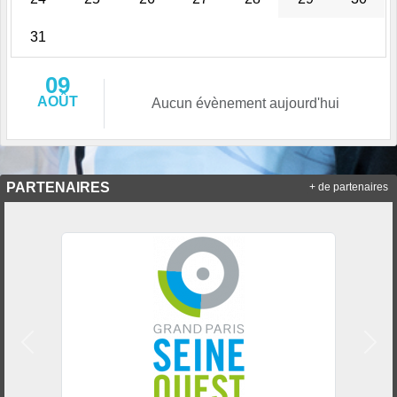
31
09
AOÛT
Aucun évènement aujourd'hui
PARTENAIRES
+ de partenaires
Précedent
Suiv