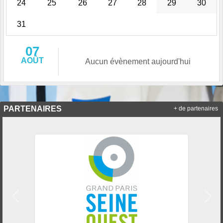
24
25
26
27
28
29
30
31
07
AOÛT
Aucun évènement aujourd'hui
PARTENAIRES
+ de partenaires
Précedent
Suiv