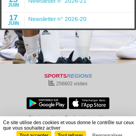
Newsletter n° 2026-21
JUIN
17
Newsletter n° 2026-20
JUIN
SPORTS
REGIONS
256602
visites
Charte cookies
Gestion des cookies
Ce site utilise des cookies et vous donne le contrôle sur ceux
Informations légales
Signaler un contenu inapproprié
que vous souhaitez activer
Tout accepter
Tout refuser
Personnaliser
Envie de participer ?